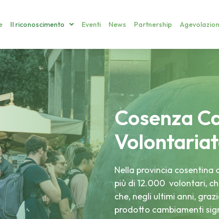
e
Il riconoscimento
Eventi
News
Partnership
Agevolazion
Cosenza Cap
Volontaria
Nella provincia cosentina o
più di 12.000 volontari, c
che, negli ultimi anni, graz
prodotto cambiamenti signif