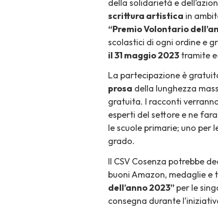
della solidarietà e dell’azi
scrittura artistica
in ambit
“Premio Volontario dell’a
scolastici di ogni ordine e 
il 31 maggio 2023
tramite e-
La partecipazione è gratuit
prosa
della lunghezza massi
gratuita. I racconti verrann
esperti del settore e ne fa
le scuole primarie; uno per
grado.
Il CSV Cosenza potrebbe deci
buoni Amazon, medaglie e t
dell’anno 2023”
per le sing
consegna durante l’iniziati