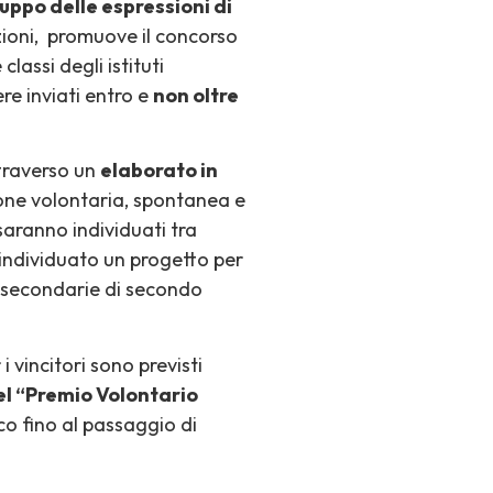
luppo delle espressioni di
ioni, promuove il concorso
classi degli istituti
re inviati entro e
non oltre
ttraverso un
elaborato in
ione volontaria, spontanea e
saranno individuati tra
 individuato un progetto per
e secondarie di secondo
 vincitori sono previsti
el “Premio Volontario
ico fino al passaggio di