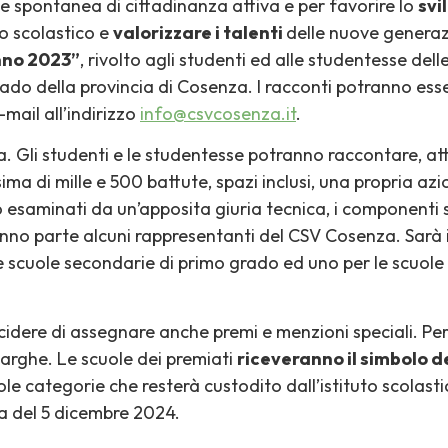
one spontanea di cittadinanza attiva e per favorire lo
svi
o scolastico e
valorizzare i talenti
delle nuove generaz
nno 2023”
, rivolto agli studenti ed alle studentesse delle 
grado della provincia di Cosenza. I racconti potranno esse
mail all’indirizzo
info@csvcosenza.it
.
a. Gli studenti e le studentesse potranno raccontare, a
ma di mille e 500 battute, spazi inclusi, una propria az
o esaminati da un’apposita giuria tecnica, i componenti 
ranno parte alcuni rappresentanti del CSV Cosenza. Sarà
 le scuole secondarie di primo grado ed uno per le scuol
dere di assegnare anche premi e menzioni speciali. Per i
arghe. Le scuole dei premiati
riceveranno il simbolo d
ole categorie che resterà custodito dall’istituto scolast
va del 5 dicembre 2024.