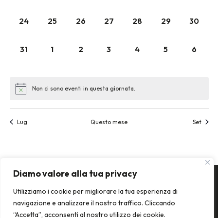
0 EVENTI,
0 EVENTI,
0 EVENTI,
0 EVENTI,
0 EVENTI,
0 EVENTI,
0 EVENT
24
25
26
27
28
29
30
0 EVENTI,
0 EVENTI,
0 EVENTI,
0 EVENTI,
0 EVENTI,
0 EVENTI,
0 EVEN
31
1
2
3
4
5
6
Non ci sono eventi in questa giornata.
Lug
Questo mese
Set
Diamo valore alla tua privacy
Utilizziamo i cookie per migliorare la tua esperienza di
navigazione e analizzare il nostro traffico. Cliccando
“Accetta”, acconsenti al nostro utilizzo dei cookie.